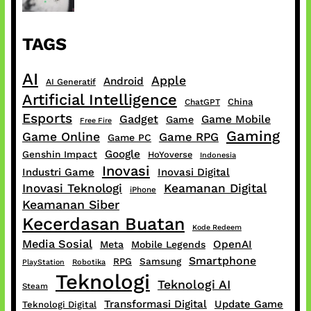
TAGS
AI
Apple
Android
AI Generatif
Artificial Intelligence
China
ChatGPT
Esports
Gadget
Game Mobile
Game
Free Fire
Gaming
Game Online
Game RPG
Game PC
Google
Genshin Impact
HoYoverse
Indonesia
Inovasi
Industri Game
Inovasi Digital
Inovasi Teknologi
Keamanan Digital
iPhone
Keamanan Siber
Kecerdasan Buatan
Kode Redeem
Media Sosial
OpenAI
Meta
Mobile Legends
Smartphone
RPG
Samsung
PlayStation
Robotika
Teknologi
Teknologi AI
Steam
Transformasi Digital
Update Game
Teknologi Digital