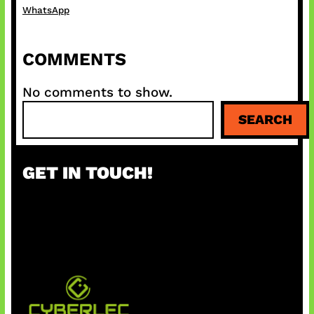
WhatsApp
COMMENTS
No comments to show.
S
SEARCH
e
a
r
GET IN TOUCH!
c
h