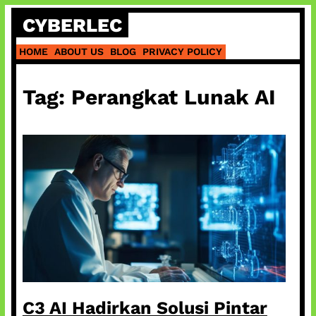
Skip
CYBERLEC
to
content
HOME
ABOUT US
BLOG
PRIVACY POLICY
Tag:
Perangkat Lunak AI
C3 AI Hadirkan Solusi Pintar