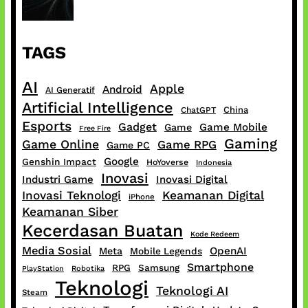
TAGS
AI
Apple
Android
AI Generatif
Artificial Intelligence
China
ChatGPT
Esports
Gadget
Game Mobile
Game
Free Fire
Gaming
Game Online
Game RPG
Game PC
Google
Genshin Impact
HoYoverse
Indonesia
Inovasi
Industri Game
Inovasi Digital
Inovasi Teknologi
Keamanan Digital
iPhone
Keamanan Siber
Kecerdasan Buatan
Kode Redeem
Media Sosial
OpenAI
Meta
Mobile Legends
Smartphone
RPG
Samsung
PlayStation
Robotika
Teknologi
Teknologi AI
Steam