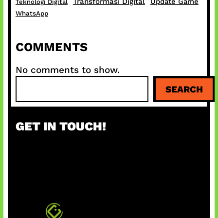
Transformasi Digital
Update Game
Teknologi Digital
WhatsApp
COMMENTS
No comments to show.
S
SEARCH
e
a
r
GET IN TOUCH!
c
h