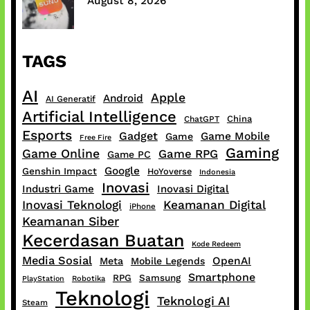
August 8, 2026
TAGS
AI
Apple
Android
AI Generatif
Artificial Intelligence
China
ChatGPT
Esports
Gadget
Game Mobile
Game
Free Fire
Gaming
Game Online
Game RPG
Game PC
Google
Genshin Impact
HoYoverse
Indonesia
Inovasi
Industri Game
Inovasi Digital
Inovasi Teknologi
Keamanan Digital
iPhone
Keamanan Siber
Kecerdasan Buatan
Kode Redeem
Media Sosial
OpenAI
Meta
Mobile Legends
Smartphone
RPG
Samsung
PlayStation
Robotika
Teknologi
Teknologi AI
Steam