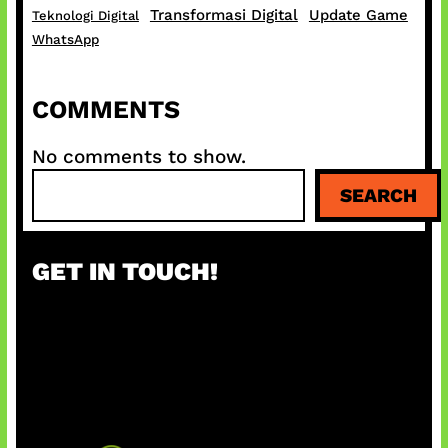
Transformasi Digital
Update Game
Teknologi Digital
WhatsApp
COMMENTS
No comments to show.
S
SEARCH
e
a
r
GET IN TOUCH!
c
h