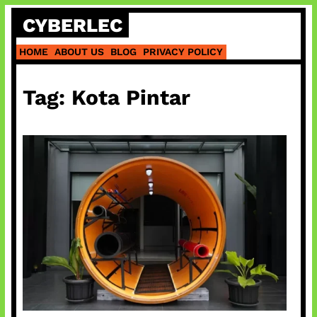
Skip
CYBERLEC
to
content
HOME
ABOUT US
BLOG
PRIVACY POLICY
Tag:
Kota Pintar