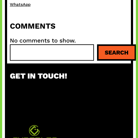
WhatsApp
COMMENTS
No comments to show.
S
SEARCH
e
a
r
GET IN TOUCH!
c
h