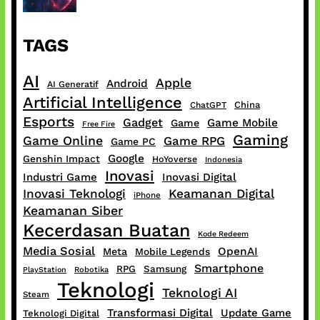
TAGS
AI
Apple
Android
AI Generatif
Artificial Intelligence
China
ChatGPT
Esports
Gadget
Game Mobile
Game
Free Fire
Gaming
Game Online
Game RPG
Game PC
Google
Genshin Impact
HoYoverse
Indonesia
Inovasi
Industri Game
Inovasi Digital
Inovasi Teknologi
Keamanan Digital
iPhone
Keamanan Siber
Kecerdasan Buatan
Kode Redeem
Media Sosial
OpenAI
Meta
Mobile Legends
Smartphone
RPG
Samsung
PlayStation
Robotika
Teknologi
Teknologi AI
Steam
Transformasi Digital
Update Game
Teknologi Digital