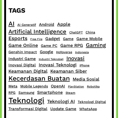
TAGS
AI
Apple
Android
AI Generatif
Artificial Intelligence
China
ChatGPT
Esports
Gadget
Game Mobile
Game
Free Fire
Gaming
Game Online
Game RPG
Game PC
Google
Genshin Impact
HoYoverse
Indonesia
Inovasi
Industri Game
Industri Teknologi
Inovasi Teknologi
Inovasi Digital
iPhone
Keamanan Digital
Keamanan Siber
Kecerdasan Buatan
Media Sosial
OpenAI
Meta
Mobile Legends
PlayStation
Robotika
Smartphone
RPG
Samsung
Steam
Teknologi
Teknologi AI
Teknologi Digital
Transformasi Digital
Update Game
WhatsApp