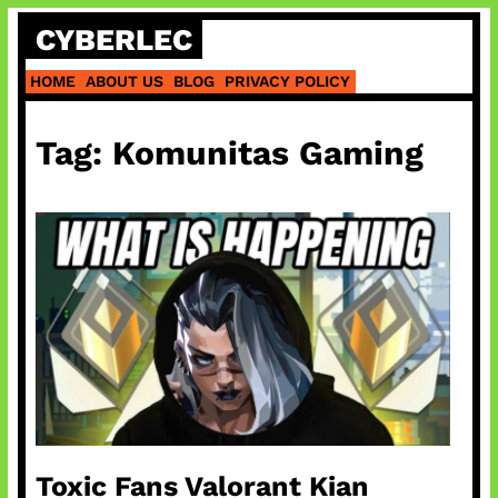
Skip
CYBERLEC
to
content
HOME
ABOUT US
BLOG
PRIVACY POLICY
Tag:
Komunitas Gaming
Toxic Fans Valorant Kian