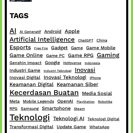
TAGS
AI
Apple
Android
AI Generatif
Artificial Intelligence
China
ChatGPT
Esports
Gadget
Game Mobile
Game
Free Fire
Gaming
Game Online
Game RPG
Game PC
Google
Genshin Impact
HoYoverse
Indonesia
Inovasi
Industri Game
Industri Teknologi
Inovasi Teknologi
Inovasi Digital
iPhone
Keamanan Digital
Keamanan Siber
Kecerdasan Buatan
Media Sosial
OpenAI
Meta
Mobile Legends
PlayStation
Robotika
Smartphone
RPG
Samsung
Steam
Teknologi
Teknologi AI
Teknologi Digital
Transformasi Digital
Update Game
WhatsApp