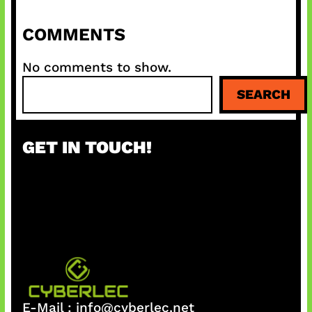
COMMENTS
No comments to show.
S
SEARCH
e
a
r
GET IN TOUCH!
c
h
E-Mail :
info@cyberlec.net