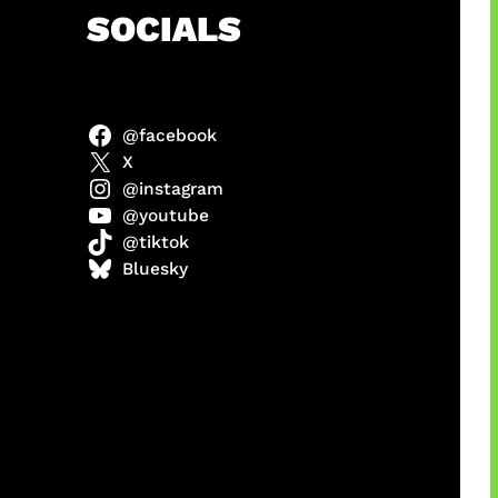
h
SOCIALS
@facebook
abel
X
@instagram
@youtube
@tiktok
Model
Bluesky
 x COD