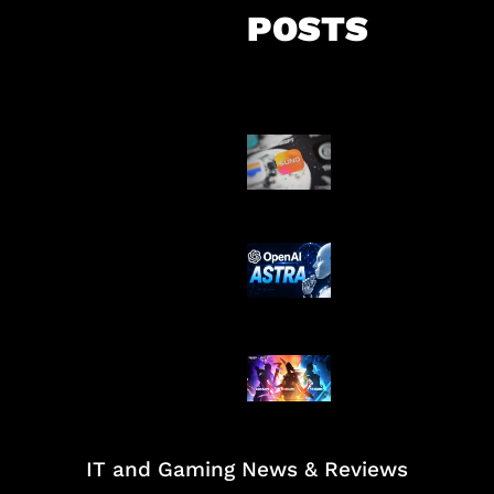
POSTS
Suno Perkuat L
Musik AI
OpenAI Tahan 
Astra
Honkai Impact
Mobile
IT and Gaming News & Reviews