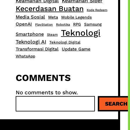
Keamanan Digital
Keamanan Siber
Kecerdasan Buatan
Kode Redeem
Media Sosial
Meta
Mobile Legends
OpenAI
RPG
Samsung
PlayStation
Robotika
Teknologi
Smartphone
Steam
Teknologi AI
Teknologi Digital
Transformasi Digital
Update Game
WhatsApp
COMMENTS
No comments to show.
S
SEARCH
e
a
r
c