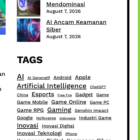
Mendominasi
August 7, 2026
AI Ancam Keamanan
Siber
August 7, 2026
TAGS
an
AI
Apple
Android
AI Generatif
Artificial Intelligence
ChatGPT
h
Esports
Gadget
Game
China
Free Fire
Game Online
Game Mobile
Game PC
Gaming
Game RPG
Genshin Impact
Google
Industri Game
HoYoverse
Indonesia
Inovasi
Inovasi Digital
Inovasi Teknologi
iPhone