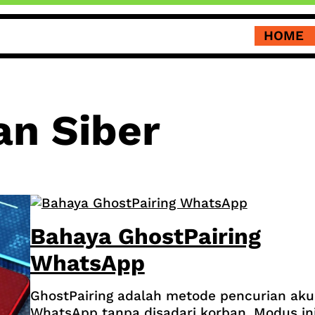
HOME
an Siber
Bahaya GhostPairing
WhatsApp
GhostPairing adalah metode pencurian ak
WhatsApp tanpa disadari korban. Modus in