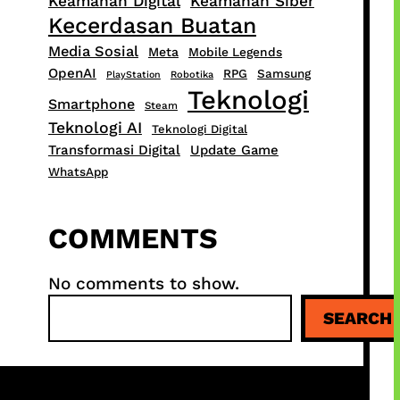
Keamanan Digital
Keamanan Siber
Kecerdasan Buatan
Media Sosial
Meta
Mobile Legends
OpenAI
RPG
Samsung
PlayStation
Robotika
Teknologi
Smartphone
Steam
Teknologi AI
Teknologi Digital
Transformasi Digital
Update Game
WhatsApp
COMMENTS
No comments to show.
S
SEARCH
e
a
r
c