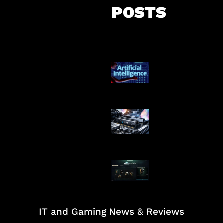
POSTS
Agen AI Mulai S
Dikendalikan
Paradoks Memo
Era AI
Tarkov Season 
Dimulai
IT and Gaming News & Reviews