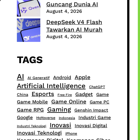
Guncang Dunia AI
August 4, 2026
DeepSeek V4 Flash
Tawarkan AI Murah
August 4, 2026
TAGS
AI
Apple
Android
AI Generatif
Artificial Intelligence
ChatGPT
Esports
Gadget
Game
China
Free Fire
Game Online
Game Mobile
Game PC
Gaming
Game RPG
Genshin Impact
Google
Industri Game
HoYoverse
Indonesia
Inovasi
Inovasi Digital
Industri Teknologi
Inovasi Teknologi
iPhone