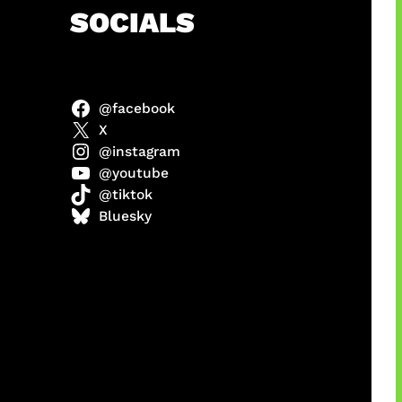
h
SOCIALS
@facebook
ulit
X
@instagram
@youtube
@tiktok
ri di
Bluesky
1 Resmi