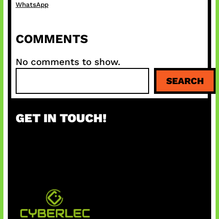
WhatsApp
COMMENTS
No comments to show.
S
SEARCH
e
a
r
GET IN TOUCH!
c
h