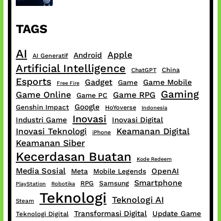
TAGS
AI
Apple
Android
AI Generatif
Artificial Intelligence
China
ChatGPT
Esports
Gadget
Game Mobile
Game
Free Fire
Gaming
Game Online
Game RPG
Game PC
Google
Genshin Impact
HoYoverse
Indonesia
Inovasi
Industri Game
Inovasi Digital
Inovasi Teknologi
Keamanan Digital
iPhone
Keamanan Siber
Kecerdasan Buatan
Kode Redeem
Media Sosial
OpenAI
Meta
Mobile Legends
Smartphone
RPG
Samsung
PlayStation
Robotika
Teknologi
Teknologi AI
Steam
Transformasi Digital
Update Game
Teknologi Digital