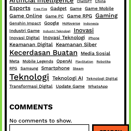
Artificial Intelligence
China
ChatGPT
Esports
Gadget
Game Mobile
Game
Free Fire
Gaming
Game Online
Game RPG
Game PC
Google
Genshin Impact
HoYoverse
Indonesia
Inovasi
Industri Game
Industri Teknologi
Inovasi Teknologi
Inovasi Digital
iPhone
Keamanan Digital
Keamanan Siber
Kecerdasan Buatan
Media Sosial
OpenAI
Meta
Mobile Legends
PlayStation
Robotika
Smartphone
RPG
Samsung
Steam
Teknologi
Teknologi AI
Teknologi Digital
Transformasi Digital
Update Game
WhatsApp
COMMENTS
No comments to show.
S