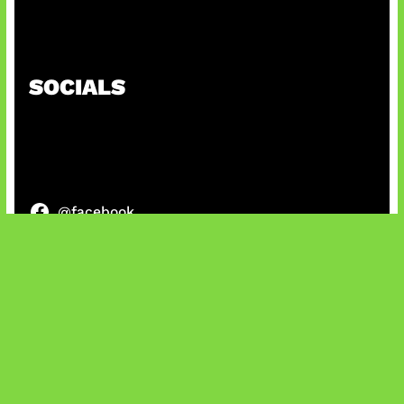
Patch Baru Ubah Botlane
SOCIALS
@facebook
X
@instagram
@youtube
@tiktok
Bluesky
IT and Gaming News & Reviews