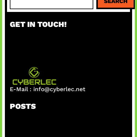
SEARCH
e
a
r
GET IN TOUCH!
c
h
E-Mail :
info@cyberlec.net
POSTS