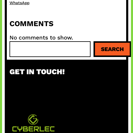
WhatsApp
COMMENTS
No comments to show.
S
SEARCH
e
a
r
GET IN TOUCH!
c
h