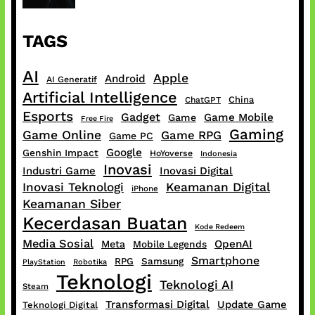
TAGS
AI
Apple
Android
AI Generatif
Artificial Intelligence
China
ChatGPT
Esports
Gadget
Game Mobile
Game
Free Fire
Gaming
Game Online
Game RPG
Game PC
Google
Genshin Impact
HoYoverse
Indonesia
Inovasi
Industri Game
Inovasi Digital
Inovasi Teknologi
Keamanan Digital
iPhone
Keamanan Siber
Kecerdasan Buatan
Kode Redeem
Media Sosial
OpenAI
Meta
Mobile Legends
Smartphone
RPG
Samsung
PlayStation
Robotika
Teknologi
Teknologi AI
Steam
Transformasi Digital
Update Game
Teknologi Digital