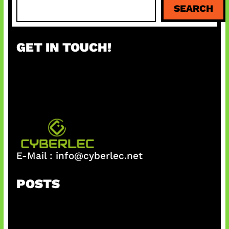
SEARCH
e
a
r
GET IN TOUCH!
c
h
E-Mail :
info@cyberlec.net
POSTS