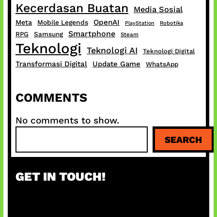
Kecerdasan Buatan
Media Sosial
OpenAI
Meta
Mobile Legends
PlayStation
Robotika
Smartphone
RPG
Samsung
Steam
Teknologi
Teknologi AI
Teknologi Digital
Transformasi Digital
Update Game
WhatsApp
COMMENTS
No comments to show.
S
SEARCH
e
a
r
GET IN TOUCH!
c
h