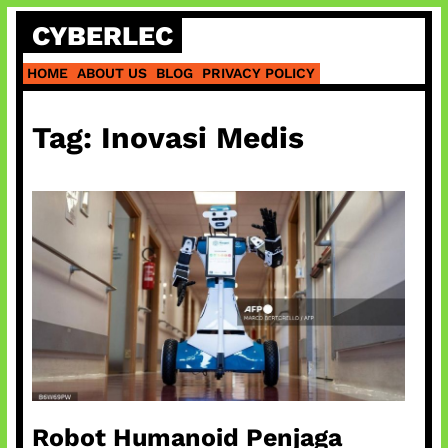
Skip
CYBERLEC
to
content
HOME
ABOUT US
BLOG
PRIVACY POLICY
Tag:
Inovasi Medis
Robot Humanoid Penjaga