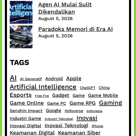
Agen AI Mulai Sulit
Dikendalikan
August 5, 2026
Paradoks Memori di Era AI
August 5, 2026
TAGS
AI
Apple
Android
AI Generatif
Artificial Intelligence
China
ChatGPT
Esports
Gadget
Game Mobile
Game
Free Fire
Gaming
Game Online
Game RPG
Game PC
Google
Genshin Impact
HoYoverse
Indonesia
Inovasi
Industri Game
Industri Teknologi
Inovasi Teknologi
Inovasi Digital
iPhone
Keamanan Digital
Keamanan Siber