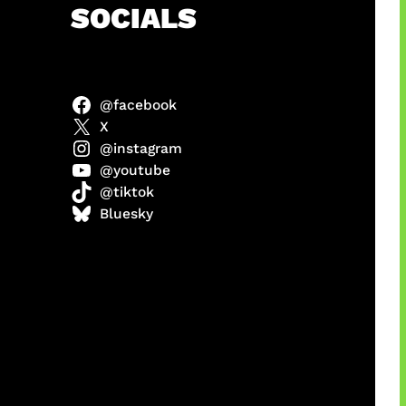
h
SOCIALS
@facebook
X
@instagram
@youtube
@tiktok
manan
Bluesky
Agustus