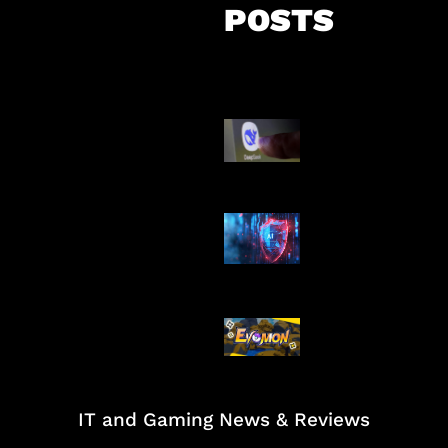
POSTS
AI China Makin
Mendominasi
AI Ancam Kea
Siber
Kode Evomon 
2026
IT and Gaming News & Reviews