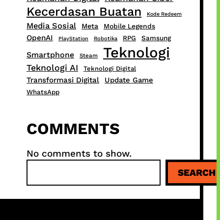
Kecerdasan Buatan
Kode Redeem
Media Sosial
Meta
Mobile Legends
OpenAI
RPG
Samsung
PlayStation
Robotika
Teknologi
Smartphone
Steam
Teknologi AI
Teknologi Digital
Transformasi Digital
Update Game
WhatsApp
COMMENTS
No comments to show.
S
SEARCH
e
a
r
c