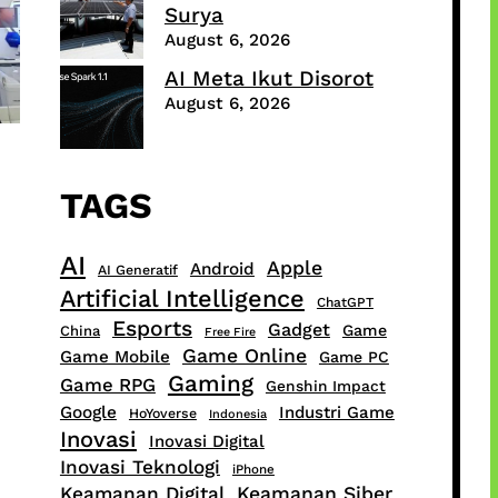
Surya
August 6, 2026
AI Meta Ikut Disorot
August 6, 2026
TAGS
AI
Apple
Android
AI Generatif
Artificial Intelligence
ChatGPT
Esports
Gadget
Game
China
Free Fire
Game Online
Game Mobile
Game PC
Gaming
Game RPG
Genshin Impact
Google
Industri Game
HoYoverse
Indonesia
Inovasi
Inovasi Digital
Inovasi Teknologi
iPhone
Keamanan Digital
Keamanan Siber