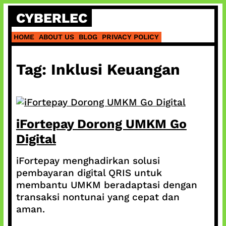
Skip
CYBERLEC
to
content
HOME
ABOUT US
BLOG
PRIVACY POLICY
Tag:
Inklusi Keuangan
iFortepay Dorong UMKM Go
Digital
iFortepay menghadirkan solusi
pembayaran digital QRIS untuk
membantu UMKM beradaptasi dengan
transaksi nontunai yang cepat dan
aman.