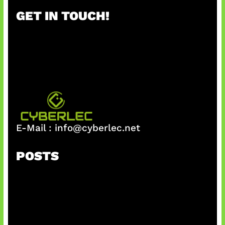
r
GET IN TOUCH!
c
h
E-Mail :
info@cyberlec.net
POSTS