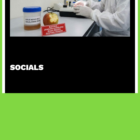
AI Ciptakan Virus Buatan Pertama
SOCIALS
@facebook
X
@instagram