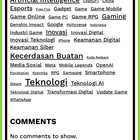
China
ChatGPT
Esports
Gadget
Game Mobile
Game
Free Fire
Gaming
Game Online
Game RPG
Game PC
Google
Genshin Impact
HoYoverse
Indonesia
Inovasi
Industri Game
Inovasi Digital
Inovasi Teknologi
Keamanan Digital
iPhone
Keamanan Siber
Kecerdasan Buatan
Kode Redeem
Media Sosial
OpenAI
Meta
Mobile Legends
Smartphone
RPG
Samsung
PlayStation
Robotika
Teknologi
Teknologi AI
Steam
Transformasi Digital
Update Game
Teknologi Digital
WhatsApp
COMMENTS
No comments to show.