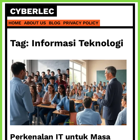
Skip
CYBERLEC
to
content
HOME
ABOUT US
BLOG
PRIVACY POLICY
Tag:
Informasi Teknologi
Perkenalan IT untuk Masa