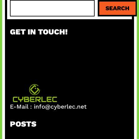
S
SEARCH
e
a
r
GET IN TOUCH!
c
h
E-Mail :
info@cyberlec.net
POSTS