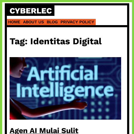
Skip
CYBERLEC
to
content
HOME
ABOUT US
BLOG
PRIVACY POLICY
Tag:
Identitas Digital
Agen AI Mulai Sulit