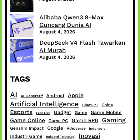
Alibaba Qwen3.8-Max
Guncang Dunia AI
August 4, 2026
DeepSeek V4 Flash Tawarkan
AI Murah
August 4, 2026
TAGS
AI
Apple
Android
AI Generatif
Artificial Intelligence
China
ChatGPT
Esports
Gadget
Game Mobile
Game
Free Fire
Gaming
Game Online
Game RPG
Game PC
Google
Genshin Impact
HoYoverse
Indonesia
Inovasi
Industri Game
Industri Teknologi