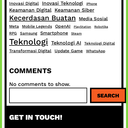
Inovasi Teknologi
Inovasi Digital
iPhone
Keamanan Digital
Keamanan Siber
Kecerdasan Buatan
Media Sosial
OpenAI
Meta
Mobile Legends
PlayStation
Robotika
Smartphone
RPG
Samsung
Steam
Teknologi
Teknologi AI
Teknologi Digital
Transformasi Digital
Update Game
WhatsApp
COMMENTS
No comments to show.
S
SEARCH
e
a
r
GET IN TOUCH!
c
h