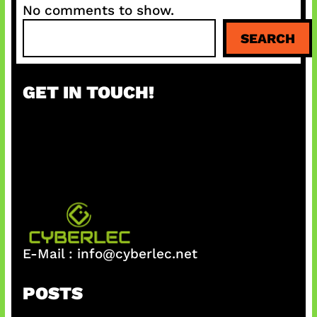
No comments to show.
S
SEARCH
e
a
r
GET IN TOUCH!
c
h
E-Mail :
info@cyberlec.net
POSTS