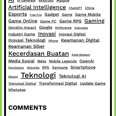
Android
AI Generatif
Artificial Intelligence
China
ChatGPT
Esports
Gadget
Game Mobile
Game
Free Fire
Gaming
Game Online
Game RPG
Game PC
Google
Genshin Impact
HoYoverse
Indonesia
Inovasi
Industri Game
Inovasi Digital
Inovasi Teknologi
Keamanan Digital
iPhone
Keamanan Siber
Kecerdasan Buatan
Kode Redeem
Media Sosial
OpenAI
Meta
Mobile Legends
Smartphone
RPG
Samsung
PlayStation
Robotika
Teknologi
Teknologi AI
Steam
Transformasi Digital
Update Game
Teknologi Digital
WhatsApp
COMMENTS