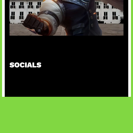
Baxia Revamp Bikin Team Fight
SOCIALS
@facebook
X
@instagram
@youtube