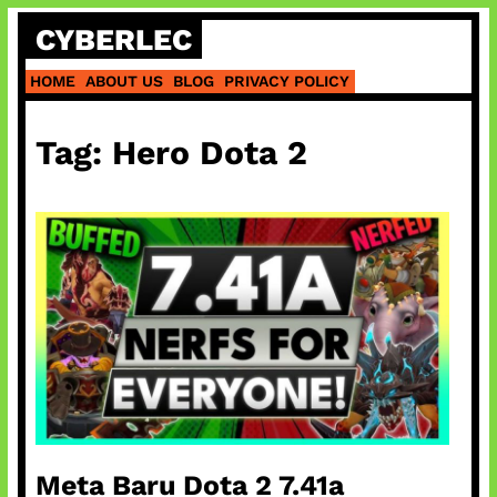
Skip
CYBERLEC
to
content
HOME
ABOUT US
BLOG
PRIVACY POLICY
Tag:
Hero Dota 2
Meta Baru Dota 2 7.41a