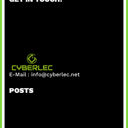
c
h
E-Mail :
info@cyberlec.net
POSTS