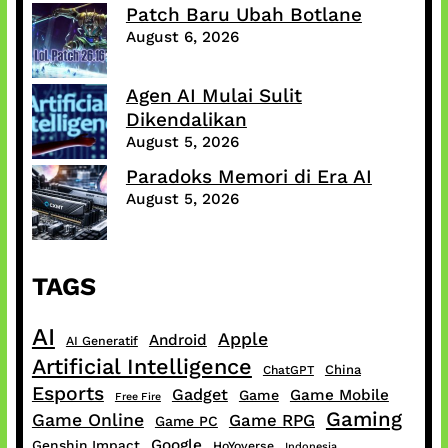
Patch Baru Ubah Botlane
August 6, 2026
Agen AI Mulai Sulit
Dikendalikan
August 5, 2026
Paradoks Memori di Era AI
August 5, 2026
TAGS
AI
Apple
Android
AI Generatif
Artificial Intelligence
China
ChatGPT
Esports
Gadget
Game Mobile
Game
Free Fire
Gaming
Game Online
Game RPG
Game PC
Google
Genshin Impact
HoYoverse
Indonesia