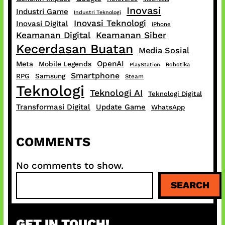
Inovasi
Industri Game
Industri Teknologi
Inovasi Teknologi
Inovasi Digital
iPhone
Keamanan Digital
Keamanan Siber
Kecerdasan Buatan
Media Sosial
OpenAI
Meta
Mobile Legends
PlayStation
Robotika
Smartphone
RPG
Samsung
Steam
Teknologi
Teknologi AI
Teknologi Digital
Transformasi Digital
Update Game
WhatsApp
COMMENTS
No comments to show.
S
SEARCH
e
a
r
GET IN TOUCH!