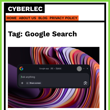
Skip
CYBERLEC
to
content
HOME
ABOUT US
BLOG
PRIVACY POLICY
Tag:
Google Search