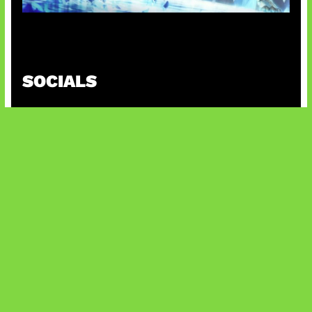
Patch Baru Ubah Botlane
SOCIALS
@facebook
X
@instagram
@youtube
@tiktok
Bluesky