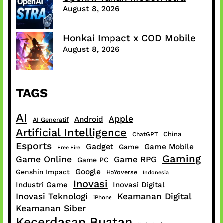
August 8, 2026
Honkai Impact x COD Mobile
August 8, 2026
TAGS
AI
Apple
Android
AI Generatif
Artificial Intelligence
China
ChatGPT
Esports
Gadget
Game Mobile
Game
Free Fire
Gaming
Game Online
Game RPG
Game PC
Google
Genshin Impact
HoYoverse
Indonesia
Inovasi
Industri Game
Inovasi Digital
Inovasi Teknologi
Keamanan Digital
iPhone
Keamanan Siber
Kecerdasan Buatan