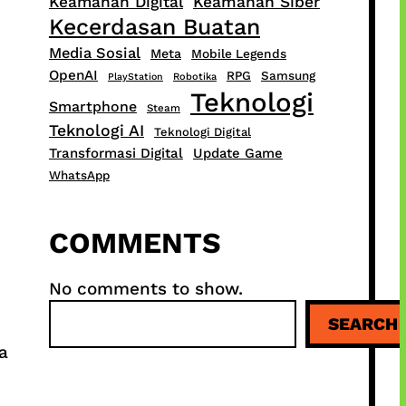
Keamanan Digital
Keamanan Siber
Kecerdasan Buatan
Media Sosial
Meta
Mobile Legends
OpenAI
RPG
Samsung
PlayStation
Robotika
Teknologi
Smartphone
Steam
Teknologi AI
Teknologi Digital
Transformasi Digital
Update Game
WhatsApp
COMMENTS
No comments to show.
S
SEARCH
e
a
a
r
c