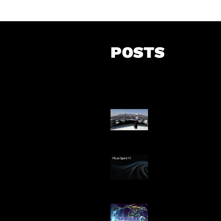
POSTS
Insentif Baru P
Surya
AI Meta Ikut Di
Patch Baru Ub
Botlane