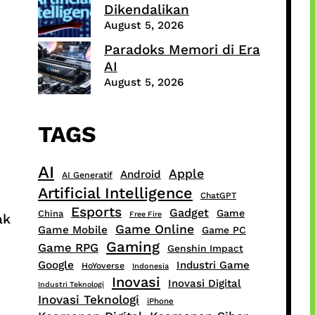
Dikendalikan
August 5, 2026
Paradoks Memori di Era
AI
August 5, 2026
TAGS
AI
Apple
Android
AI Generatif
Artificial Intelligence
ChatGPT
Esports
Gadget
Game
China
Free Fire
ak
Game Online
Game Mobile
Game PC
Gaming
Game RPG
Genshin Impact
Google
Industri Game
HoYoverse
Indonesia
Inovasi
Inovasi Digital
Industri Teknologi
Inovasi Teknologi
iPhone