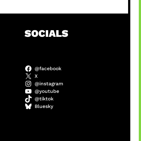
SOCIALS
@facebook
anel
X
@instagram
@youtube
@tiktok
sorot
Bluesky
ah