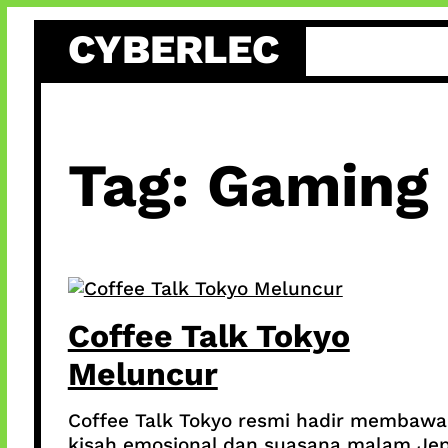
Skip
CYBERLEC
to
content
Tag:
Gaming
Coffee Talk Tokyo
Meluncur
Coffee Talk Tokyo resmi hadir membawa
kisah emosional dan suasana malam Je