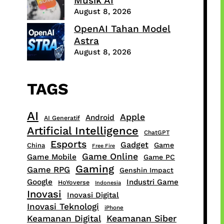
Musik AI
August 8, 2026
OpenAI Tahan Model
Astra
August 8, 2026
TAGS
AI
Apple
Android
AI Generatif
Artificial Intelligence
ChatGPT
Esports
Gadget
Game
China
Free Fire
Game Online
Game Mobile
Game PC
Gaming
Game RPG
Genshin Impact
Google
Industri Game
HoYoverse
Indonesia
Inovasi
Inovasi Digital
Inovasi Teknologi
iPhone
Keamanan Siber
Keamanan Digital