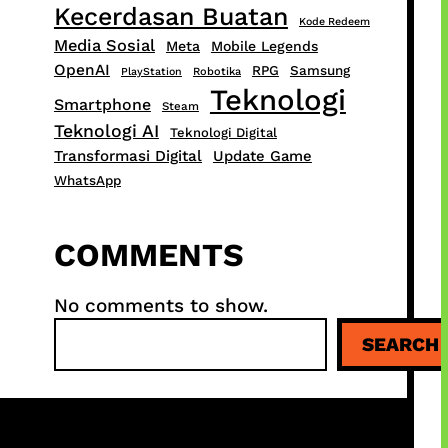
Kecerdasan Buatan
Kode Redeem
Media Sosial
Meta
Mobile Legends
OpenAI
RPG
Samsung
PlayStation
Robotika
Teknologi
Smartphone
Steam
Teknologi AI
Teknologi Digital
Transformasi Digital
Update Game
WhatsApp
COMMENTS
No comments to show.
S
SEARCH
e
a
r
c