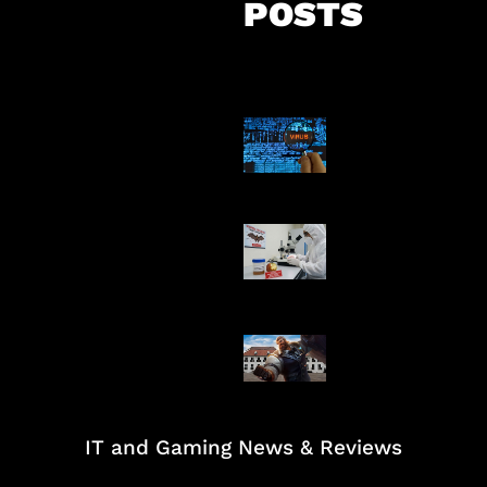
POSTS
5 Virus Kompu
Pertama Dunia
AI Ciptakan Vir
Buatan Pertam
Baxia Revamp B
Team Fight
IT and Gaming News & Reviews