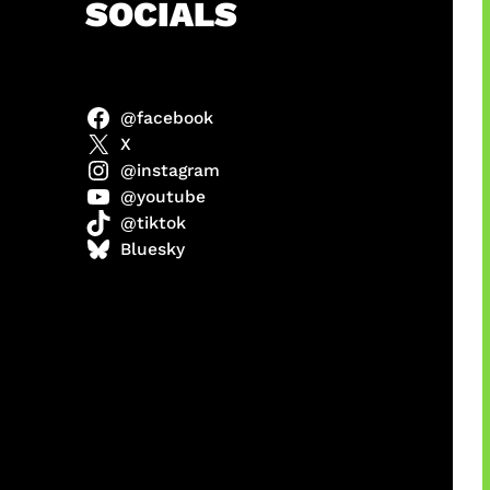
h
SOCIALS
@facebook
ter
X
@instagram
@youtube
@tiktok
us
Bluesky
a
ikin