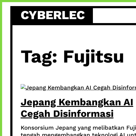
Skip
CYBERLEC
to
content
Tag:
Fujitsu
Jepang Kembangkan AI
Cegah Disinformasi
Konsorsium Jepang yang melibatkan Fuj
tengah mengembangkan teknologi AI un