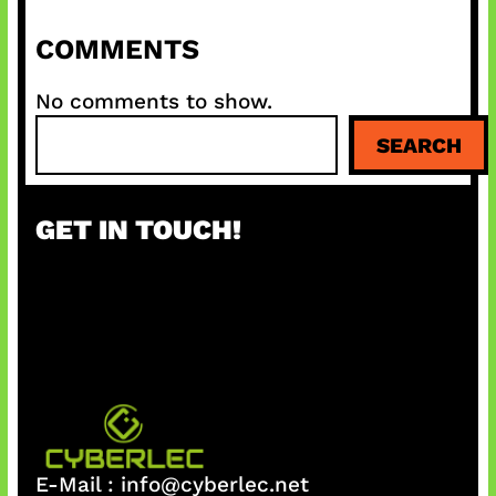
COMMENTS
No comments to show.
S
SEARCH
e
a
r
GET IN TOUCH!
c
h
E-Mail :
info@cyberlec.net