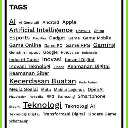
TAGS
AI
Apple
Android
AI Generatif
Artificial Intelligence
China
ChatGPT
Esports
Gadget
Game Mobile
Game
Free Fire
Gaming
Game Online
Game RPG
Game PC
Google
Genshin Impact
HoYoverse
Indonesia
Inovasi
Industri Game
Inovasi Digital
Inovasi Teknologi
Keamanan Digital
iPhone
Keamanan Siber
Kecerdasan Buatan
Kode Redeem
Media Sosial
OpenAI
Meta
Mobile Legends
Smartphone
RPG
Samsung
PlayStation
Robotika
Teknologi
Teknologi AI
Steam
Transformasi Digital
Update Game
Teknologi Digital
WhatsApp