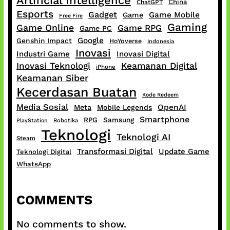
Artificial Intelligence
China
ChatGPT
Esports
Gadget
Game Mobile
Game
Free Fire
Gaming
Game Online
Game RPG
Game PC
Google
Genshin Impact
HoYoverse
Indonesia
Inovasi
Industri Game
Inovasi Digital
Inovasi Teknologi
Keamanan Digital
iPhone
Keamanan Siber
Kecerdasan Buatan
Kode Redeem
Media Sosial
OpenAI
Meta
Mobile Legends
Smartphone
RPG
Samsung
PlayStation
Robotika
Teknologi
Teknologi AI
Steam
Transformasi Digital
Update Game
Teknologi Digital
WhatsApp
COMMENTS
No comments to show.