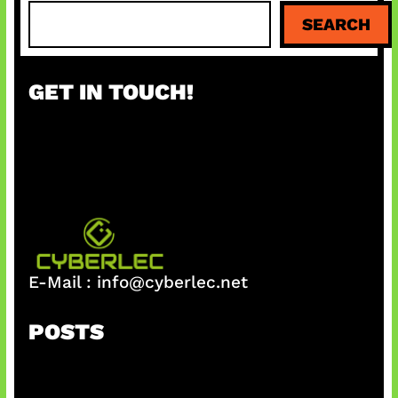
S
SEARCH
e
a
r
GET IN TOUCH!
c
h
E-Mail :
info@cyberlec.net
POSTS