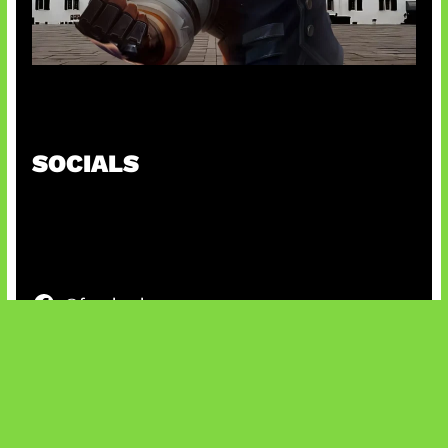
Baxia Revamp Bikin Team Fight
SOCIALS
@facebook
X
@instagram
@youtube
@tiktok
Bluesky