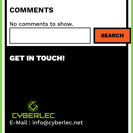
COMMENTS
No comments to show.
S
SEARCH
e
a
r
GET IN TOUCH!
c
h
E-Mail :
info@cyberlec.net