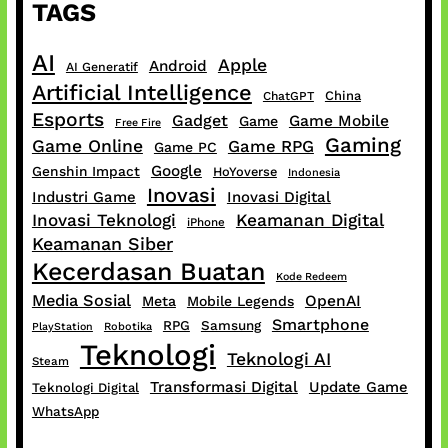
TAGS
AI
Apple
Android
AI Generatif
Artificial Intelligence
China
ChatGPT
Esports
Gadget
Game Mobile
Game
Free Fire
Gaming
Game Online
Game RPG
Game PC
Google
Genshin Impact
HoYoverse
Indonesia
Inovasi
Industri Game
Inovasi Digital
Inovasi Teknologi
Keamanan Digital
iPhone
Keamanan Siber
Kecerdasan Buatan
Kode Redeem
Media Sosial
OpenAI
Meta
Mobile Legends
Smartphone
RPG
Samsung
PlayStation
Robotika
Teknologi
Teknologi AI
Steam
Transformasi Digital
Update Game
Teknologi Digital
WhatsApp