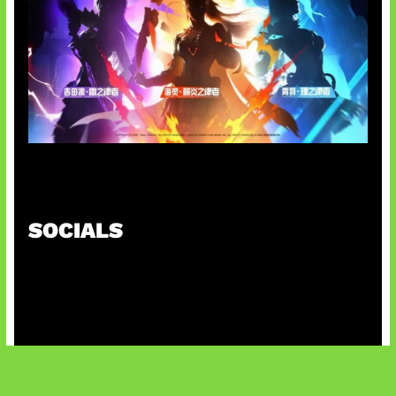
Honkai Impact 3rd x CODM Kolaborasi
SOCIALS
@facebook
X