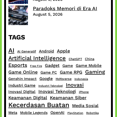
Paradoks Memori di Era AI
August 5, 2026
TAGS
AI
Apple
Android
AI Generatif
Artificial Intelligence
China
ChatGPT
Esports
Gadget
Game Mobile
Game
Free Fire
Gaming
Game Online
Game RPG
Game PC
Google
Genshin Impact
HoYoverse
Indonesia
Inovasi
Industri Game
Industri Teknologi
Inovasi Teknologi
Inovasi Digital
iPhone
Keamanan Digital
Keamanan Siber
Kecerdasan Buatan
Media Sosial
OpenAI
Meta
Mobile Legends
PlayStation
Robotika