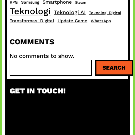
Smartphone
RPG
Samsung
Steam
Teknologi
Teknologi AI
Teknologi Digital
Transformasi Digital
Update Game
WhatsApp
COMMENTS
No comments to show.
S
SEARCH
e
a
r
GET IN TOUCH!
c
h