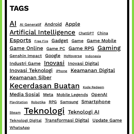
TAGS
AI
Apple
Android
AI Generatif
Artificial Intelligence
China
ChatGPT
Esports
Gadget
Game Mobile
Game
Free Fire
Gaming
Game Online
Game RPG
Game PC
Google
Genshin Impact
HoYoverse
Indonesia
Inovasi
Industri Game
Inovasi Digital
Inovasi Teknologi
Keamanan Digital
iPhone
Keamanan Siber
Kecerdasan Buatan
Kode Redeem
Media Sosial
OpenAI
Meta
Mobile Legends
Smartphone
RPG
Samsung
PlayStation
Robotika
Teknologi
Teknologi AI
Steam
Transformasi Digital
Update Game
Teknologi Digital
WhatsApp