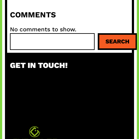
COMMENTS
No comments to show.
S
SEARCH
e
a
r
GET IN TOUCH!
c
h