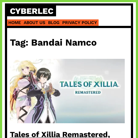
Skip
CYBERLEC
to
content
HOME
ABOUT US
BLOG
PRIVACY POLICY
Tag:
Bandai Namco
Tales of Xillia Remastered,