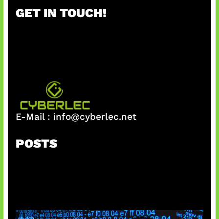
r
GET IN TOUCH!
c
h
E-Mail :
info@cyberlec.net
POSTS