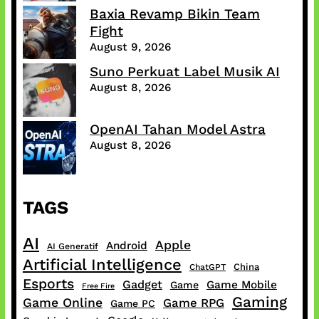
Baxia Revamp Bikin Team
Fight
August 9, 2026
Suno Perkuat Label Musik AI
August 8, 2026
OpenAI Tahan Model Astra
August 8, 2026
TAGS
AI
Apple
Android
AI Generatif
Artificial Intelligence
China
ChatGPT
Esports
Gadget
Game Mobile
Game
Free Fire
Gaming
Game Online
Game RPG
Game PC