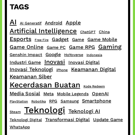
TAGS
AI
Apple
Android
AI Generatif
Artificial Intelligence
China
ChatGPT
Esports
Gadget
Game Mobile
Game
Free Fire
Gaming
Game Online
Game RPG
Game PC
Google
Genshin Impact
HoYoverse
Indonesia
Inovasi
Industri Game
Inovasi Digital
Inovasi Teknologi
Keamanan Digital
iPhone
Keamanan Siber
Kecerdasan Buatan
Kode Redeem
Media Sosial
OpenAI
Meta
Mobile Legends
Smartphone
RPG
Samsung
PlayStation
Robotika
Teknologi
Teknologi AI
Steam
Transformasi Digital
Update Game
Teknologi Digital
WhatsApp