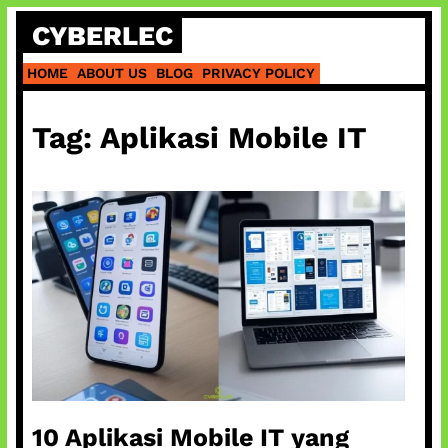
Skip
CYBERLEC
to
content
HOME
ABOUT US
BLOG
PRIVACY POLICY
Tag:
Aplikasi Mobile IT
10 Aplikasi Mobile IT yang