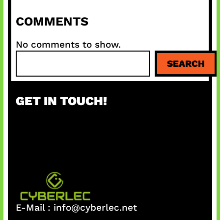
COMMENTS
No comments to show.
S
SEARCH
e
a
r
GET IN TOUCH!
c
h
E-Mail :
info@cyberlec.net