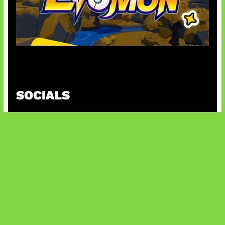
Kode Evomon Agustus 2026
SOCIALS
@facebook
X
@instagram