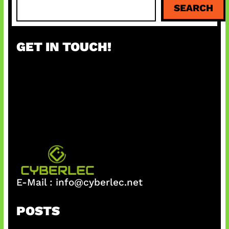
SEARCH
e
a
r
GET IN TOUCH!
c
h
E-Mail :
info@cyberlec.net
POSTS