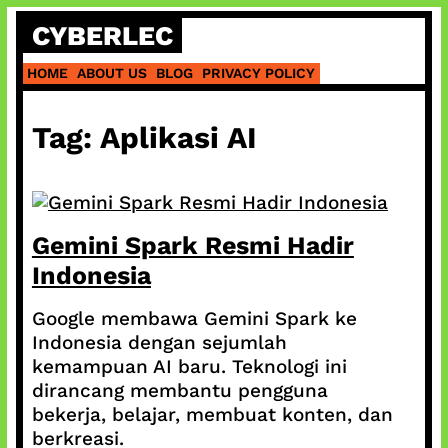
Skip
CYBERLEC
to
content
HOME
ABOUT US
BLOG
PRIVACY POLICY
Tag:
Aplikasi AI
Gemini Spark Resmi Hadir
Indonesia
Google membawa Gemini Spark ke
Indonesia dengan sejumlah
kemampuan AI baru. Teknologi ini
dirancang membantu pengguna
bekerja, belajar, membuat konten, dan
berkreasi.