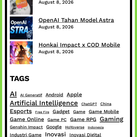
August 8, 2026
OpenAI Tahan Model Astra
August 8, 2026
Honkai Impact x COD Mobile
August 8, 2026
TAGS
AI
Apple
Android
AI Generatif
Artificial Intelligence
China
ChatGPT
Esports
Gadget
Game Mobile
Game
Free Fire
Gaming
Game Online
Game RPG
Game PC
Google
Genshin Impact
HoYoverse
Indonesia
Inovasi
Industri Game
Inovasi Digital