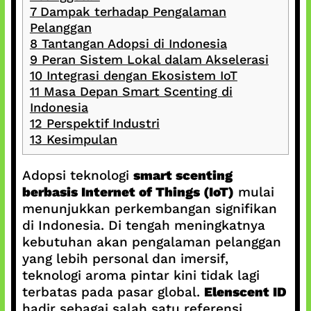
7
Dampak terhadap Pengalaman
Pelanggan
8
Tantangan Adopsi di Indonesia
9
Peran Sistem Lokal dalam Akselerasi
10
Integrasi dengan Ekosistem IoT
11
Masa Depan Smart Scenting di
Indonesia
12
Perspektif Industri
13
Kesimpulan
Adopsi teknologi
smart scenting
berbasis Internet of Things (IoT)
mulai
menunjukkan perkembangan signifikan
di Indonesia. Di tengah meningkatnya
kebutuhan akan pengalaman pelanggan
yang lebih personal dan imersif,
teknologi aroma pintar kini tidak lagi
terbatas pada pasar global.
Elenscent ID
hadir sebagai salah satu referensi