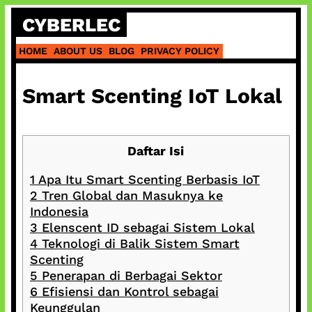
Skip
CYBERLEC
to
content
HOME
ABOUT US
BLOG
PRIVACY POLICY
Smart Scenting IoT Lokal
Daftar Isi
1
Apa Itu Smart Scenting Berbasis IoT
2
Tren Global dan Masuknya ke
Indonesia
3
Elenscent ID sebagai Sistem Lokal
4
Teknologi di Balik Sistem Smart
Scenting
5
Penerapan di Berbagai Sektor
6
Efisiensi dan Kontrol sebagai
Keunggulan