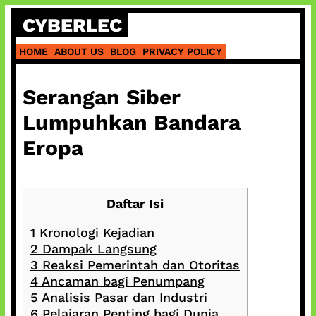
Skip
CYBERLEC
to
content
HOME
ABOUT US
BLOG
PRIVACY POLICY
Serangan Siber
Lumpuhkan Bandara
Eropa
Daftar Isi
1
Kronologi Kejadian
2
Dampak Langsung
3
Reaksi Pemerintah dan Otoritas
4
Ancaman bagi Penumpang
5
Analisis Pasar dan Industri
6
Pelajaran Penting bagi Dunia