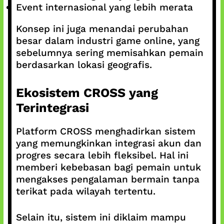
Event internasional yang lebih merata
Konsep ini juga menandai perubahan
besar dalam industri game online, yang
sebelumnya sering memisahkan pemain
berdasarkan lokasi geografis.
Ekosistem CROSS yang
Terintegrasi
Platform CROSS menghadirkan sistem
yang memungkinkan integrasi akun dan
progres secara lebih fleksibel. Hal ini
memberi kebebasan bagi pemain untuk
mengakses pengalaman bermain tanpa
terikat pada wilayah tertentu.
Selain itu, sistem ini diklaim mampu