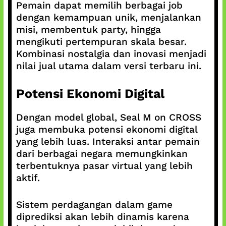
Pemain dapat memilih berbagai job
dengan kemampuan unik, menjalankan
misi, membentuk party, hingga
mengikuti pertempuran skala besar.
Kombinasi nostalgia dan inovasi menjadi
nilai jual utama dalam versi terbaru ini.
Potensi Ekonomi Digital
Dengan model global, Seal M on CROSS
juga membuka potensi ekonomi digital
yang lebih luas. Interaksi antar pemain
dari berbagai negara memungkinkan
terbentuknya pasar virtual yang lebih
aktif.
Sistem perdagangan dalam game
diprediksi akan lebih dinamis karena