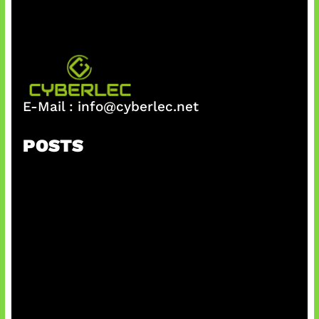
E-Mail :
info@cyberlec.net
POSTS