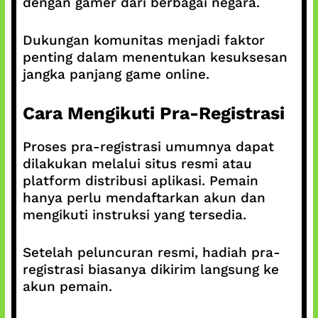
dengan gamer dari berbagai negara.
Dukungan komunitas menjadi faktor
penting dalam menentukan kesuksesan
jangka panjang game online.
Cara Mengikuti Pra-Registrasi
Proses pra-registrasi umumnya dapat
dilakukan melalui situs resmi atau
platform distribusi aplikasi. Pemain
hanya perlu mendaftarkan akun dan
mengikuti instruksi yang tersedia.
Setelah peluncuran resmi, hadiah pra-
registrasi biasanya dikirim langsung ke
akun pemain.