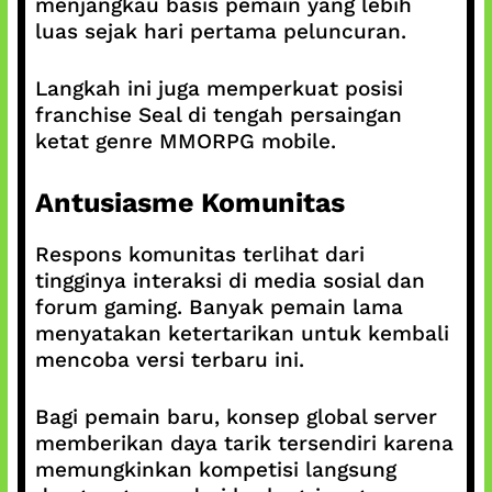
menjangkau basis pemain yang lebih
luas sejak hari pertama peluncuran.
Langkah ini juga memperkuat posisi
franchise Seal di tengah persaingan
ketat genre MMORPG mobile.
Antusiasme Komunitas
Respons komunitas terlihat dari
tingginya interaksi di media sosial dan
forum gaming. Banyak pemain lama
menyatakan ketertarikan untuk kembali
mencoba versi terbaru ini.
Bagi pemain baru, konsep global server
memberikan daya tarik tersendiri karena
memungkinkan kompetisi langsung