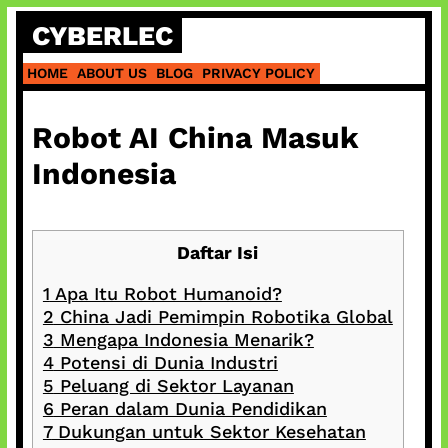
Skip
CYBERLEC
to
content
HOME
ABOUT US
BLOG
PRIVACY POLICY
Robot AI China Masuk
Indonesia
Daftar Isi
1
Apa Itu Robot Humanoid?
2
China Jadi Pemimpin Robotika Global
3
Mengapa Indonesia Menarik?
4
Potensi di Dunia Industri
5
Peluang di Sektor Layanan
6
Peran dalam Dunia Pendidikan
7
Dukungan untuk Sektor Kesehatan