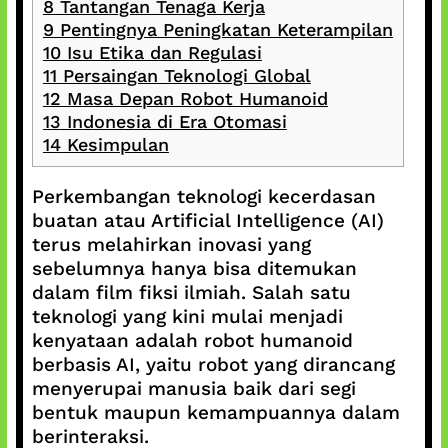
8
Tantangan Tenaga Kerja
9
Pentingnya Peningkatan Keterampilan
10
Isu Etika dan Regulasi
11
Persaingan Teknologi Global
12
Masa Depan Robot Humanoid
13
Indonesia di Era Otomasi
14
Kesimpulan
Perkembangan teknologi kecerdasan
buatan atau Artificial Intelligence (AI)
terus melahirkan inovasi yang
sebelumnya hanya bisa ditemukan
dalam film fiksi ilmiah. Salah satu
teknologi yang kini mulai menjadi
kenyataan adalah robot humanoid
berbasis AI, yaitu robot yang dirancang
menyerupai manusia baik dari segi
bentuk maupun kemampuannya dalam
berinteraksi.