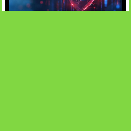
AI Ancam Keamanan Siber
Kode Evomon Agustus 2026
SOCIALS