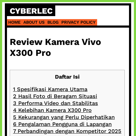
Skip
CYBERLEC
to
content
HOME
ABOUT US
BLOG
PRIVACY POLICY
Review Kamera Vivo
X300 Pro
Daftar Isi
1
Spesifikasi Kamera Utama
2
Hasil Foto di Beragam Situasi
3
Performa Video dan Stabilitas
4
Kelebihan Kamera X300 Pro
5
Kekurangan yang Perlu Diperhatikan
6
Pengalaman Pengguna di Lapangan
7
Perbandingan dengan Kompetitor 2025