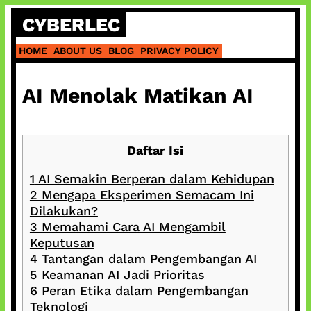
Skip
CYBERLEC
to
content
HOME
ABOUT US
BLOG
PRIVACY POLICY
AI Menolak Matikan AI
Daftar Isi
1
AI Semakin Berperan dalam Kehidupan
2
Mengapa Eksperimen Semacam Ini
Dilakukan?
3
Memahami Cara AI Mengambil
Keputusan
4
Tantangan dalam Pengembangan AI
5
Keamanan AI Jadi Prioritas
6
Peran Etika dalam Pengembangan
Teknologi