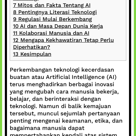
7
Mitos dan Fakta Tentang AI
8
Pentingnya Literasi Teknologi
9
Regulasi Mulai Berkembang
10
AI dan Masa Depan Dunia Kerja
11
Kolaborasi Manusia dan AI
12
Mengapa Kekhawatiran Tetap Perlu
Diperhatikan?
13
Kesimpulan
Perkembangan teknologi kecerdasan
buatan atau Artificial Intelligence (AI)
terus menghadirkan berbagai inovasi
yang mengubah cara manusia bekerja,
belajar, dan berinteraksi dengan
teknologi. Namun di balik kemajuan
tersebut, muncul sejumlah pertanyaan
penting mengenai keamanan, etika, dan
bagaimana manusia dapat
mempertahankan kendali atas sistem