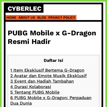
Skip
CYBERLEC
to
content
HOME
ABOUT US
BLOG
PRIVACY POLICY
PUBG Mobile x G-Dragon
Resmi Hadir
Daftar Isi
1
Item Eksklusif Bertema G-Dragon
2
Avatar dan Emote Musik Eksklusif
3
Event dan Hadiah Tambahan
4
Durasi Kolaborasi
5
Tentang PUBG Mobile
6
PUBG Mobile x G-Dragon: Perpaduan
Dua Dunia