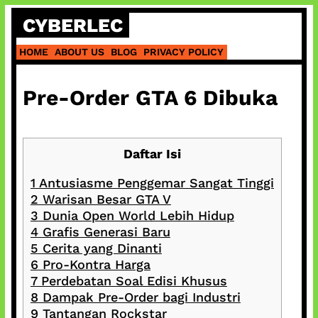
Skip
CYBERLEC
to
content
HOME
ABOUT US
BLOG
PRIVACY POLICY
Pre-Order GTA 6 Dibuka
Daftar Isi
1
Antusiasme Penggemar Sangat Tinggi
2
Warisan Besar GTA V
3
Dunia Open World Lebih Hidup
4
Grafis Generasi Baru
5
Cerita yang Dinanti
6
Pro-Kontra Harga
7
Perdebatan Soal Edisi Khusus
8
Dampak Pre-Order bagi Industri
9
Tantangan Rockstar