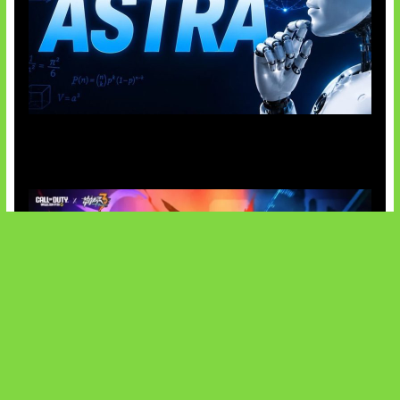
OpenAI Tahan Model Astra
Honkai Impact x COD Mobile