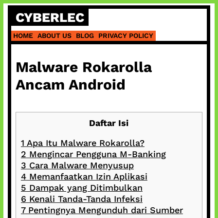
Skip
CYBERLEC
to
content
HOME
ABOUT US
BLOG
PRIVACY POLICY
Malware Rokarolla
Ancam Android
Daftar Isi
1
Apa Itu Malware Rokarolla?
2
Mengincar Pengguna M-Banking
3
Cara Malware Menyusup
4
Memanfaatkan Izin Aplikasi
5
Dampak yang Ditimbulkan
6
Kenali Tanda-Tanda Infeksi
7
Pentingnya Mengunduh dari Sumber