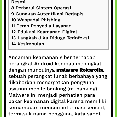
Resmi
8
Perbarui Sistem Operasi
9
Gunakan Autentikasi Berlapis
10
Waspadai Phishing
11
Peran Penyedia Layanan
12
Edukasi Keamanan Digital
13
Langkah Jika Diduga Terinfeksi
14
Kesimpulan
Ancaman keamanan siber terhadap
perangkat Android kembali meningkat
dengan munculnya
malware Rokarolla
,
sebuah perangkat lunak berbahaya yang
dikabarkan menargetkan pengguna
layanan mobile banking (m-banking).
Malware ini menjadi perhatian para
pakar keamanan digital karena memiliki
kemampuan mencuri informasi sensitif,
termasuk nama pengguna, kata sandi,