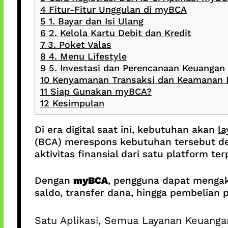
4
Fitur-Fitur Unggulan di myBCA
5
1. Bayar dan Isi Ulang
6
2. Kelola Kartu Debit dan Kredit
7
3. Poket Valas
8
4. Menu Lifestyle
9
5. Investasi dan Perencanaan Keuangan
10
Kenyamanan Transaksi dan Keamanan 
11
Siap Gunakan myBCA?
12
Kesimpulan
Di era digital saat ini, kebutuhan akan
l
(BCA) merespons kebutuhan tersebut 
aktivitas finansial dari satu platform te
Dengan
myBCA
, pengguna dapat mengak
saldo, transfer dana, hingga pembelian p
Satu Aplikasi, Semua Layanan Keuanga