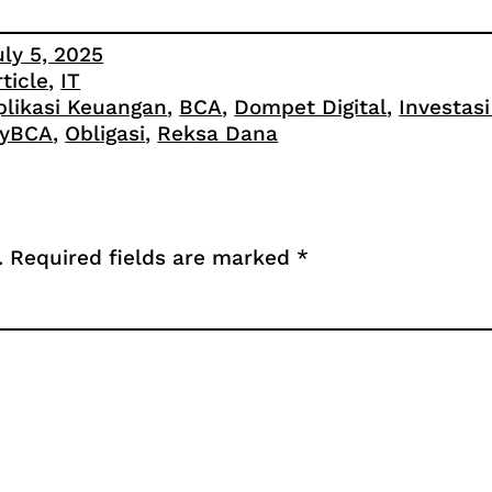
uly 5, 2025
rticle
, 
IT
plikasi Keuangan
, 
BCA
, 
Dompet Digital
, 
Investasi
yBCA
, 
Obligasi
, 
Reksa Dana
.
Required fields are marked
*