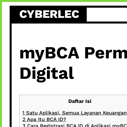
Skip
CYBERLEC
to
content
myBCA Permu
Digital
Daftar Isi
1
Satu Aplikasi, Semua Layanan Keuangan
2
Apa Itu BCA ID?
3
Cara Registrasi BCA ID di Aplikasi myB