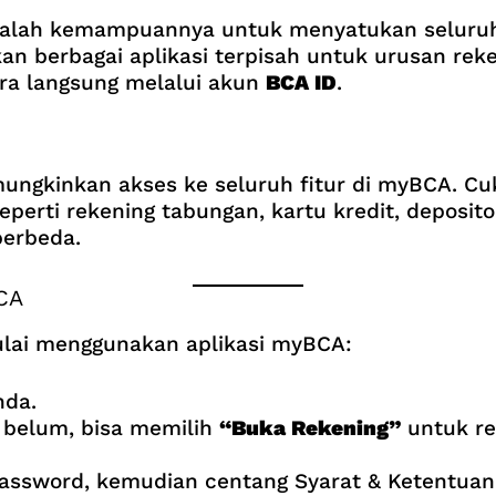
alah kemampuannya untuk menyatukan seluruh
an berbagai aplikasi terpisah untuk urusan reke
ara langsung melalui akun
BCA ID
.
emungkinkan akses ke seluruh fitur di myBCA. C
seperti rekening tabungan, kartu kredit, deposit
berbeda.
BCA
lai menggunakan aplikasi myBCA:
nda.
a belum, bisa memilih
“Buka Rekening”
untuk reg
assword, kemudian centang Syarat & Ketentuan