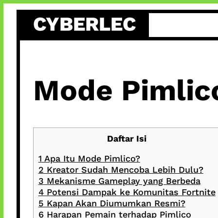
Skip
CYBERLEC
to
content
Mode Pimlico
Daftar Isi
1
Apa Itu Mode Pimlico?
2
Kreator Sudah Mencoba Lebih Dulu?
3
Mekanisme Gameplay yang Berbeda
4
Potensi Dampak ke Komunitas Fortnite
5
Kapan Akan Diumumkan Resmi?
6
Harapan Pemain terhadap Pimlico