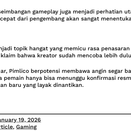
keseimbangan gameplay juga menjadi perhatian u
s cepat dari pengembang akan sangat menentuka
jadi topik hangat yang memicu rasa penasaran k
a klaim bahwa kreator sudah mencoba lebih dulu
nar, Pimlico berpotensi membawa angin segar ba
 para pemain hanya bisa menunggu konfirmasi re
n baru yang layak dinantikan.
anuary 19, 2026
rticle
, 
Gaming