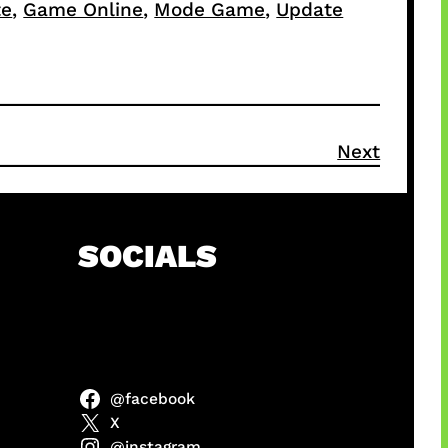
te
, 
Game Online
, 
Mode Game
, 
Update
Next
SOCIALS
@facebook
anel
X
@instagram