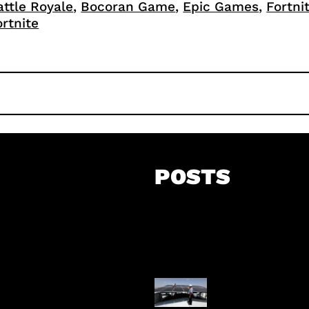
attle Royale
, 
Bocoran Game
, 
Epic Games
, 
Fortni
ortnite
POSTS
Insentif Baru P
Surya