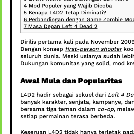
4
Mod Populer yang Wajib Dicoba
5
Kenapa L4D2 Tetap Diminati?
6
Perbandingan dengan Game Zombie Mo
7
Masa Depan Left 4 Dead 2
Dirilis pertama kali pada November 2009
Dengan konsep
first-person shooter
koo
seluruh dunia. Meski usianya sudah lebi
Dukungan komunitas yang solid, mod kre
Awal Mula dan Popularitas
L4D2 hadir sebagai sekuel dari
Left 4 D
banyak karakter, senjata, kampanye, d
bersama tiga teman dalam
co-op
, mela
setiap permainan terasa berbeda.
Keseruan L4D2 tidak hanya terletak pa