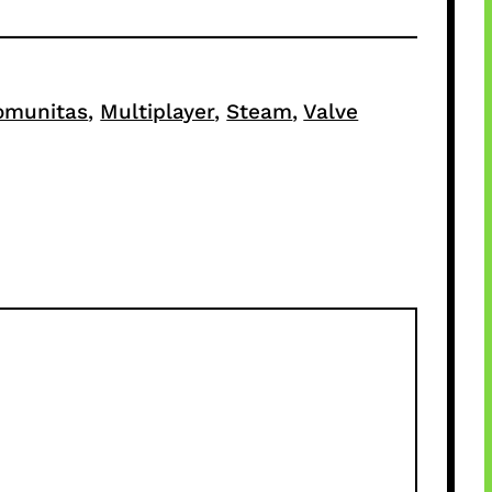
omunitas
, 
Multiplayer
, 
Steam
, 
Valve