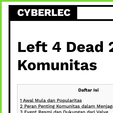
Skip
CYBERLEC
to
content
Left 4 Dead 
Komunitas
Daftar Isi
1
Awal Mula dan Popularitas
2
Peran Penting Komunitas dalam Menjag
3
Event Resmi dan Dukungan dari Valve