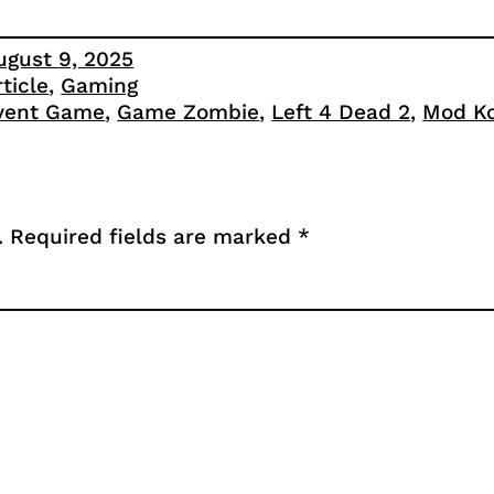
ugust 9, 2025
rticle
, 
Gaming
vent Game
, 
Game Zombie
, 
Left 4 Dead 2
, 
Mod K
.
Required fields are marked
*