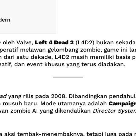
dern
 oleh Valve,
Left 4 Dead 2
(L4D2) bukan sekada
peratif melawan
gelombang zombie
, game ini l
h dari satu dekade, L4D2 masih memiliki basis pe
atif, dan event khusus yang terus diadakan.
ead
yang rilis pada 2008. Dibandingkan pendahu
an musuh baru. Mode utamanya adalah
Campaig
wan zombie AI yang dikendalikan
Director Syste
da aksi tembak-menembaknya, tetapi juga pada 