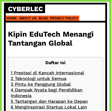
Skip
CYBERLEC
to
content
HOME
ABOUT US
BLOG
PRIVACY POLICY
Kipin EduTech Menangi
Tantangan Global
Daftar Isi
1
Prestasi di Kancah Internasional
2
Teknologi untuk Semua
3
Pintu ke Panggung Global
4
Dampak Nyata bagi Pendidikan
Indonesia
5
Tantangan dan Harapan ke Depan
6
Menginspirasi Startup Lokal Lain