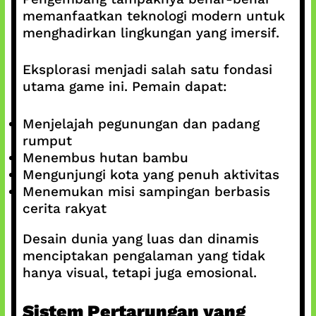
memanfaatkan teknologi modern untuk
menghadirkan lingkungan yang imersif.
Eksplorasi menjadi salah satu fondasi
utama game ini. Pemain dapat:
Menjelajah pegunungan dan padang
rumput
Menembus hutan bambu
Mengunjungi kota yang penuh aktivitas
Menemukan misi sampingan berbasis
cerita rakyat
Desain dunia yang luas dan dinamis
menciptakan pengalaman yang tidak
hanya visual, tetapi juga emosional.
Sistem Pertarungan yang