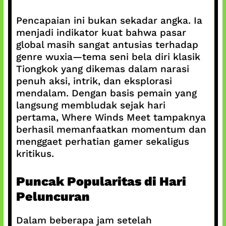
Pencapaian ini bukan sekadar angka. Ia
menjadi indikator kuat bahwa pasar
global masih sangat antusias terhadap
genre wuxia—tema seni bela diri klasik
Tiongkok yang dikemas dalam narasi
penuh aksi, intrik, dan eksplorasi
mendalam. Dengan basis pemain yang
langsung membludak sejak hari
pertama, Where Winds Meet tampaknya
berhasil memanfaatkan momentum dan
menggaet perhatian gamer sekaligus
kritikus.
Puncak Popularitas di Hari
Peluncuran
Dalam beberapa jam setelah