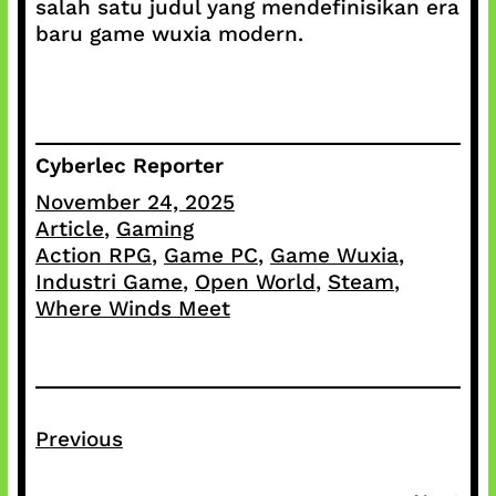
salah satu judul yang mendefinisikan era
baru game wuxia modern.
Cyberlec Reporter
November 24, 2025
Article
, 
Gaming
Action RPG
, 
Game PC
, 
Game Wuxia
, 
Industri Game
, 
Open World
, 
Steam
, 
Where Winds Meet
Previous