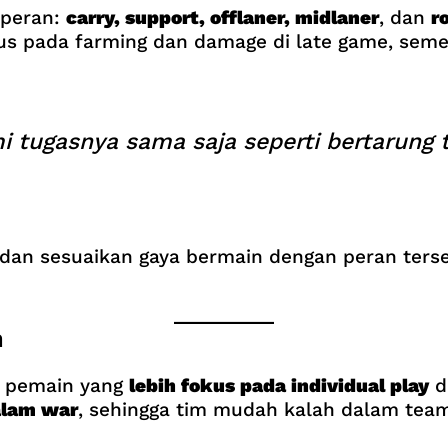
 peran:
carry, support, offlaner, midlaner
, dan
r
kus pada farming dan damage di late game, sem
ugasnya sama saja seperti bertarung tan
ro dan sesuaikan gaya bermain dengan peran ters
m
k pemain yang
lebih fokus pada individual play
d
alam war
, sehingga tim mudah kalah dalam team