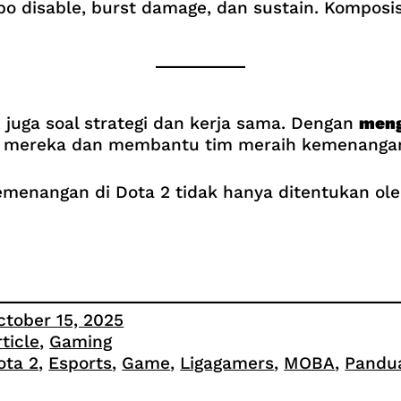
bo disable, burst damage, dan sustain. Komposi
 juga soal strategi dan kerja sama. Dengan
meng
n mereka dan membantu tim meraih kemenanga
enangan di Dota 2 tidak hanya ditentukan oleh 
ctober 15, 2025
rticle
, 
Gaming
ota 2
, 
Esports
, 
Game
, 
Ligagamers
, 
MOBA
, 
Pandu