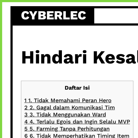
Skip
CYBERLEC
to
content
Hindari Kesa
Daftar Isi
1
1. Tidak Memahami Peran Hero
2
2. Gagal dalam Komunikasi Tim
3
3. Tidak Menggunakan Ward
4
4. Terlalu Egois dan Ingin Selalu MVP
5
5. Farming Tanpa Perhitungan
6
6. Tidak Memperhatikan Timing Item