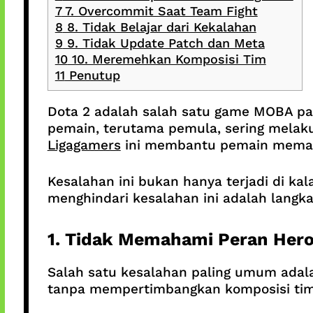
7
7. Overcommit Saat Team Fight
8
8. Tidak Belajar dari Kekalahan
9
9. Tidak Update Patch dan Meta
10
10. Meremehkan Komposisi Tim
11
Penutup
Dota 2 adalah salah satu game MOBA pal
pemain, terutama pemula, sering mela
Ligagamers
ini membantu pemain memaha
Kesalahan ini bukan hanya terjadi di kal
menghindari kesalahan ini adalah langka
1. Tidak Memahami Peran Her
Salah satu kesalahan paling umum ada
tanpa mempertimbangkan komposisi tim