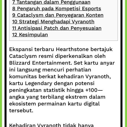
7
Tantangan dalam Penggunaan
8
Pengaruh pada Kompetisi Esports
9
Cataclysm dan Penyegaran Konten
10
Strategi Menghadapi Vyranoth
11
Antisipasi Patch dan Penyesuaian
12
Kesimpulan
Ekspansi terbaru Hearthstone bertajuk
Cataclysm resmi diperkenalkan oleh
Blizzard Entertainment. Set kartu anyar
ini langsung mencuri perhatian
komunitas berkat kehadiran Vyranoth,
kartu Legendary dengan potensi
peningkatan statistik hingga +100—
angka yang terbilang ekstrem dalam
ekosistem permainan kartu digital
tersebut.
Kehadiran Vyranoth tidak hanya