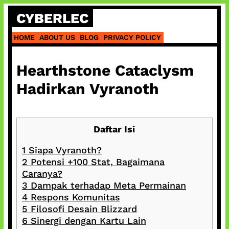
Skip
CYBERLEC
to
content
HOME
ABOUT US
BLOG
PRIVACY POLICY
Hearthstone Cataclysm
Hadirkan Vyranoth
Daftar Isi
1
Siapa Vyranoth?
2
Potensi +100 Stat, Bagaimana
Caranya?
3
Dampak terhadap Meta Permainan
4
Respons Komunitas
5
Filosofi Desain Blizzard
6
Sinergi dengan Kartu Lain