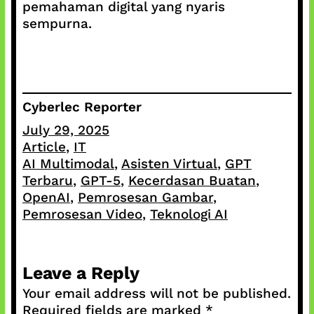
pemahaman digital yang nyaris
sempurna.
Cyberlec Reporter
July 29, 2025
Article
, 
IT
AI Multimodal
, 
Asisten Virtual
, 
GPT
Terbaru
, 
GPT-5
, 
Kecerdasan Buatan
, 
OpenAI
, 
Pemrosesan Gambar
, 
Pemrosesan Video
, 
Teknologi AI
Leave a Reply
Your email address will not be published.
Required fields are marked
*