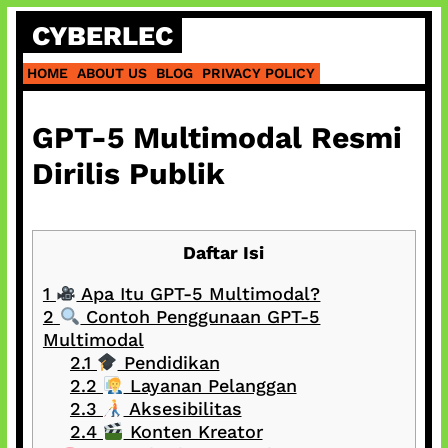
Skip
CYBERLEC
to
content
HOME
ABOUT US
BLOG
PRIVACY POLICY
GPT-5 Multimodal Resmi
Dirilis Publik
Daftar Isi
1
Apa Itu GPT‑5 Multimodal?
2
Contoh Penggunaan GPT‑5
Multimodal
2.1
Pendidikan
2.2
Layanan Pelanggan
2.3
Aksesibilitas
2.4
Konten Kreator