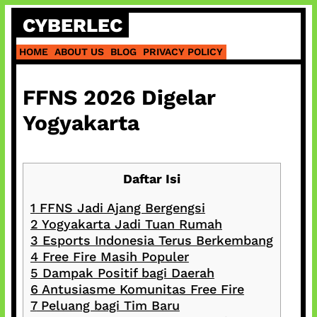
Skip
CYBERLEC
to
content
HOME
ABOUT US
BLOG
PRIVACY POLICY
FFNS 2026 Digelar
Yogyakarta
Daftar Isi
1
FFNS Jadi Ajang Bergengsi
2
Yogyakarta Jadi Tuan Rumah
3
Esports Indonesia Terus Berkembang
4
Free Fire Masih Populer
5
Dampak Positif bagi Daerah
6
Antusiasme Komunitas Free Fire
7
Peluang bagi Tim Baru