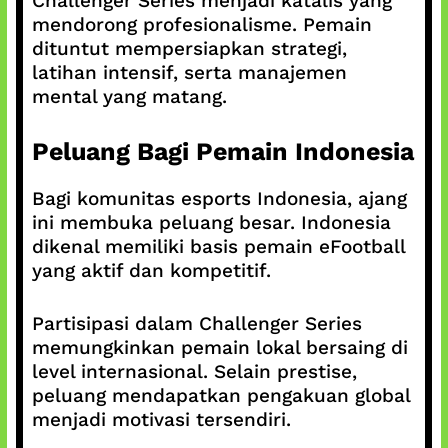
Challenger Series menjadi katalis yang
mendorong profesionalisme. Pemain
dituntut mempersiapkan strategi,
latihan intensif, serta manajemen
mental yang matang.
Peluang Bagi Pemain Indonesia
Bagi komunitas esports Indonesia, ajang
ini membuka peluang besar. Indonesia
dikenal memiliki basis pemain eFootball
yang aktif dan kompetitif.
Partisipasi dalam Challenger Series
memungkinkan pemain lokal bersaing di
level internasional. Selain prestise,
peluang mendapatkan pengakuan global
menjadi motivasi tersendiri.