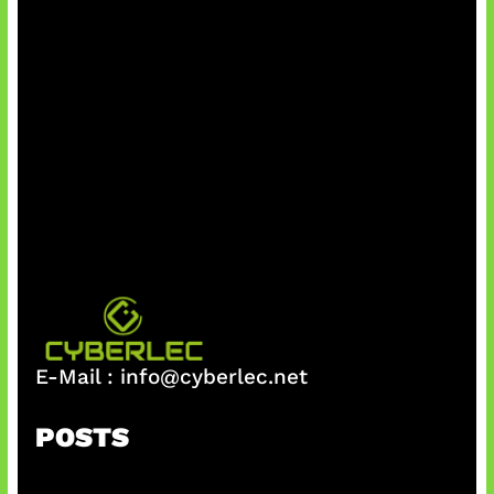
E-Mail :
info@cyberlec.net
POSTS