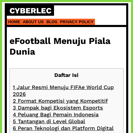
Skip
CYBERLEC
to
content
HOME
ABOUT US
BLOG
PRIVACY POLICY
eFootball Menuju Piala
Dunia
Daftar Isi
1
Jalur Resmi Menuju FIFAe World Cup
2026
2
Format Kompetisi yang Kompetitif
3
Dampak bagi Ekosistem Esports
4
Peluang Bagi Pemain Indonesia
5
Tantangan di Level Global
6
Peran Teknologi dan Platform Digital