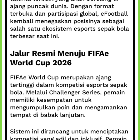
ajang puncak dunia. Dengan format
terbuka dan partisipasi global, eFootball
kembali menegaskan posisinya sebagai
salah satu ekosistem esports sepak bola
terbesar saat ini.
Jalur Resmi Menuju FIFAe
World Cup 2026
FIFAe World Cup merupakan ajang
tertinggi dalam kompetisi esports sepak
bola. Melalui Challenger Series, pemain
memiliki kesempatan untuk
mengumpulkan poin dan mengamankan
tempat di babak lanjutan.
Sistem ini dirancang untuk menciptakan
kompetisi yang adil dan inklusif. Pemain