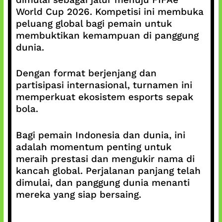
World Cup 2026. Kompetisi ini membuka
peluang global bagi pemain untuk
membuktikan kemampuan di panggung
dunia.
Dengan format berjenjang dan
partisipasi internasional, turnamen ini
memperkuat ekosistem esports sepak
bola.
Bagi pemain Indonesia dan dunia, ini
adalah momentum penting untuk
meraih prestasi dan mengukir nama di
kancah global. Perjalanan panjang telah
dimulai, dan panggung dunia menanti
mereka yang siap bersaing.