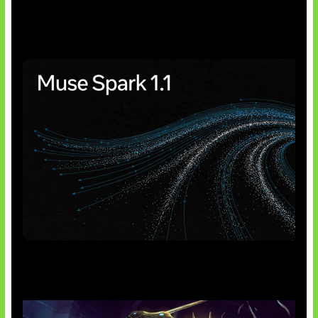
Insentif Baru Panel Surya
AI Meta Ikut Disorot