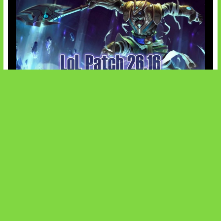
Patch Baru Ubah Botlane
SOCIALS