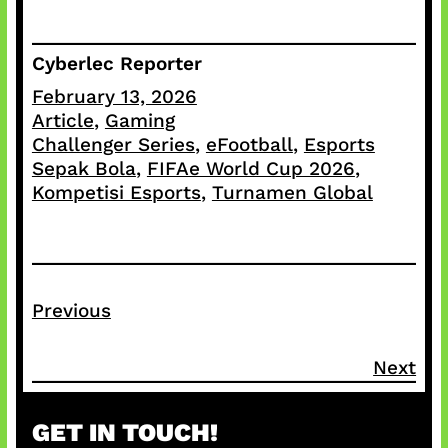
Cyberlec Reporter
February 13, 2026
Article
, 
Gaming
Challenger Series
, 
eFootball
, 
Esports
Sepak Bola
, 
FIFAe World Cup 2026
, 
Kompetisi Esports
, 
Turnamen Global
Previous
Next
GET IN TOUCH!