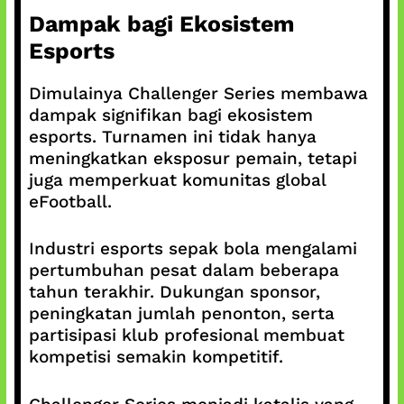
Dampak bagi Ekosistem
Esports
Dimulainya Challenger Series membawa
dampak signifikan bagi ekosistem
esports. Turnamen ini tidak hanya
meningkatkan eksposur pemain, tetapi
juga memperkuat komunitas global
eFootball.
Industri esports sepak bola mengalami
pertumbuhan pesat dalam beberapa
tahun terakhir. Dukungan sponsor,
peningkatan jumlah penonton, serta
partisipasi klub profesional membuat
kompetisi semakin kompetitif.